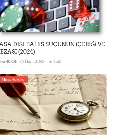
ASA DIŞI BAHİS SUÇUNUN İÇERİĞİ VE
EZASI (2024)
iva HUKUK
Mayıs 3, 2024
5162
Miras Hukuku