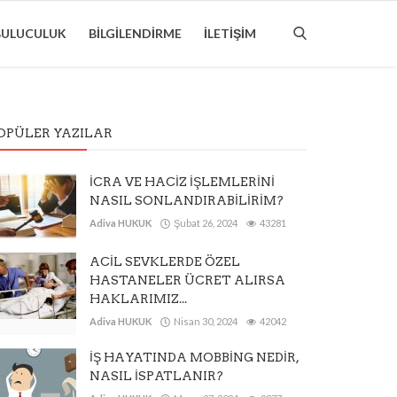
BULUCULUK
BILGILENDIRME
İLETIŞIM
OPÜLER YAZILAR
İCRA VE HACİZ İŞLEMLERİNİ
NASIL SONLANDIRABİLİRİM?
Adiva HUKUK
Şubat 26, 2024
43281
ACİL SEVKLERDE ÖZEL
HASTANELER ÜCRET ALIRSA
HAKLARIMIZ...
Adiva HUKUK
Nisan 30, 2024
42042
İŞ HAYATINDA MOBBİNG NEDİR,
NASIL İSPATLANIR?