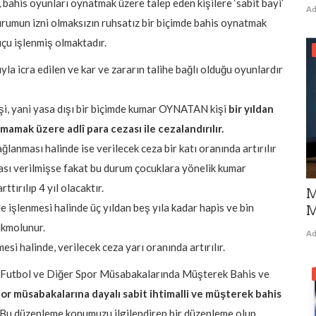
, bahis oyunları oynatmak üzere talep eden kişilere ‘sabit bayi’
Ad
urumun izni olmaksızın ruhsatız bir biçimde bahis oynatmak
çu işlenmiş olmaktadır.
la icra edilen ve kar ve zararın talihe bağlı olduğu oyunlardır
şi, yani yasa dışı bir biçimde kumar OYNATAN kişi
bir yıldan
mamak üzere adlî para cezası ile cezalandırılır.
lanması halinde ise verilecek ceza bir katı oranında artırılır
ası verilmişse fakat bu durum çocuklara yönelik kumar
ttırılıp 4 yıl olacaktır.
M
le işlenmesi halinde üç yıldan beş yıla kadar hapis ve bin
M
ükmolunur.
Ad
si halinde, verilecek ceza yarı oranında artırılır.
 “Futbol ve Diğer Spor Müsabakalarında Müşterek Bahis ve
or müsabakalarına dayalı sabit ihtimalli ve müşterek bahis
 Bu düzenleme konumuzu ilgilendiren bir düzenleme olup