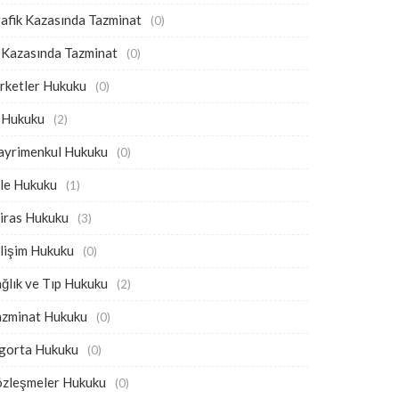
afik Kazasında Tazminat
(0)
 Kazasında Tazminat
(0)
rketler Hukuku
(0)
ş Hukuku
(2)
ayrimenkul Hukuku
(0)
ile Hukuku
(1)
iras Hukuku
(3)
lişim Hukuku
(0)
ğlık ve Tıp Hukuku
(2)
azminat Hukuku
(0)
igorta Hukuku
(0)
özleşmeler Hukuku
(0)