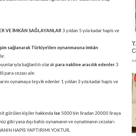
ER VE İMKÂN SAĞLAYANLAR
3 yıldan 5 yıla kadar hapis ve
Y
işim sağlanarak Türkiye’den oynanmasına imkân
C
ır.
Ad
yunlarıyla bağlantılı olarak
para nakline aracılık edenler
3
i para cezası alır.
larını oynamaya teşvik edenler 1 yıldan 3 yıla kadar hapis ve
abit görülen kişiler hakkında
ise
5000 bin liradan 20000 liraya
üz gibi yasa dışı bahis oynamanın ve oynatmanın cezaları
NAMANIN HAPİS YAPTIRIMI YOKTUR.