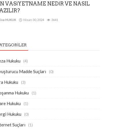
N VASİYETNAME NEDİR VE NASIL
AZILIR?
iva HUKUK
Nisan 30, 2024
3641
ATEGORILER
eza Hukuku
(4)
yuşturucu Madde Suçları
(0)
ra Hukuku
(3)
oşanma Hukuku
(1)
dare Hukuku
(1)
ergi Hukuku
(0)
ternet Suçları
(1)