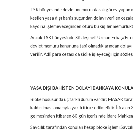
TSK bünyesinde devlet memuru olarak görev yapan mu
kesilen yasa dışı bahis suçundan dolayı verilen cezalar 
kaydına işlemeyeceğinden ötürü bu kişiler memurlukt
Ancak TSK bünyesinde Sözleşmeli Uzman Erbaş/Er olar
devlet memuru kanununa tabi olmadıklarından dolayı ha
verilir. Adli para cezası da sicile işleyeceği için sözl
YASA DIŞI BAHİSTEN DOLAYI BANKAYA KONULAN
Bloke hususunda üç farklı durum vardır; MASAK tara
kaldırılması amacıyla yazılı itiraz edilmelidir. İtira
gelmesinden itibaren 60 gün içerisinde İdare Mahkeme
Savcılık tarafından konulan hesap bloke işlemi Savcıl