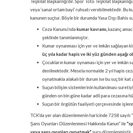
Teşkilat Başkanlığı’dır. Spor Toto Teşkilat Başkanlığı
veya ‘sanal ortam bayi’ ruhsatı verebilmektedir. Bu k
kanunen suçtur. Böyle bir durumda Yasa Dışı Bahis su
Ceza Kanunu’nda
kumar kavramı,
kazanç amacıy
şeklinde tanımlanmıştır.
Kumar oynanması için yer ve imkân sağlayan ki
üç yıla kadar hapis ve iki yüz günden aşağı ol
Çocukların kumar oynaması için yer ve imkân sağ
denilmektedir. Mesela normalde 2 yıl hapis cez
oynatmakla alakalı bir durum ise bu suç bir kat ar
Suçun bilişim sistemlerinin kullanılması suretiy
günden on bin güne kadar adlî para cezasına h
Suçun bir örgütün faaliyeti çerçevesinde işlenme
TCK’da yer alan düzenlemenin haricinde 7258 sayılı
Şans Oyunları Düzenlenmesi Hakkında Kanun” ile
“
sp
veya şans oyunları oynatmak”
suçu düzenlenmiştir.