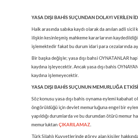
YASA DIŞI BAHİS SUÇUNDAN DOLAYI VERİLEN İDA
Halk arasında sabıka kaydı olarak da anılan adli sicil 
ilişkin kesinleşmiş mahkeme kararlarının kaydedildiği s
işlemektedir fakat bu durum idari para cezalarında aynı
Bir başka değişle; yasa dışı bahsi OYNATANLAR hapis ve
kaydına işleyecektir. Ancak yasa dışı bahis OYNAYANLA
kaydına işlemeyecektir.
YASA DIŞI BAHİS SUÇUNUN MEMURLUĞA ETKİSİ
Söz konusu yasa dışı bahis oynama eylemi kabahat olar
öngörüldüğü için devlet memurluğuna engel bir eylem 
yapıldığı durumlarda ve bu durumdan ötürü memur hakk
memurluktan
ÇIKARILAMAZ
.
Türk Silahlı Kuvvetlerinde görev alan kişiler hakkınd