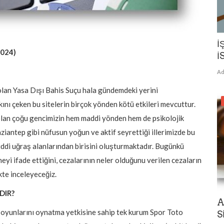
İ
2024)
İ
Ad
 olan Yasa Dışı Bahis Suçu hala gündemdeki yerini
kını çeken bu sitelerin birçok yönden kötü etkileri mevcuttur.
olan çoğu gencimizin hem maddi yönden hem de psikolojik
antep gibi nüfusun yoğun ve aktif seyrettiği illerimizde bu
ddi uğraş alanlarından birisini oluşturmaktadır. Bugünkü
i ifade ettiğini, cezalarının neler olduğunu verilen cezaların
kte inceleyeceğiz.
DIR?
A
s oyunlarını oynatma yetkisine sahip tek kurum Spor Toto
S