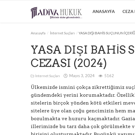
ANASAYFA
CEZA
Anasayfa
İnternet Suçları
YASA DIŞI BAHİS SUÇUNUN İÇERİĞİ
Anasayfa
YASA DIŞI BAHİS 
Ceza Hukuku
CEZASI (2024)
Boşanma Hukuku
Mayıs 3, 2024
5162
İnternet Suçları
Tazminat Hukuku
Ülkemizde ismini çokça zikrettiğimiz suçl
Arabuluculuk
gündemdeki yerini korumaktadır. Özellikl
sitelerin birçok yönden kötü etkileri me
Bilgilendirme
sitelere üye olan çoğu gencimizin hem m
İletişim
bozulmakta ve huzuru kaçmaktadır. Gazian
illerimizde bu tarz daha çok görülmekte v
birisini oluşturmaktadır. Bugünkü yazım