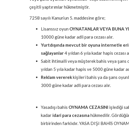
çeşitli yaptırımlar hükmetmiştir.
7258 sayılı Kanun’un 5. maddesine göre;
Lisanssız oyun
OYNATANLAR VEYA BUNA Y
10000 güne kadar adli para cezası alır.
Yurtdışında mevcut bir oyuna internetle er
sağlayanlar
4 yıldan 6 yıla kadar hapis cezası al
Sabit ihtimalli veya müşterek bahis veya şans o
yıldan 5 yıla kadar hapis ve 5000 güne kadar adl
Reklam vererek
kişileri bahis ya da şans oyun
3000 güne kadar adli para cezası alır.
Yasadışı bahis
OYNAMA CEZASINI
işlediği s
kadar
idari para cezasına
hükmedilir. Gördüğün
birbirinden farklıdır. YASA DIŞI BAHİS OY