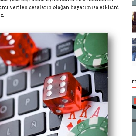
ğunu verilen cezaların olağan hayatımıza etkisini
z.
E