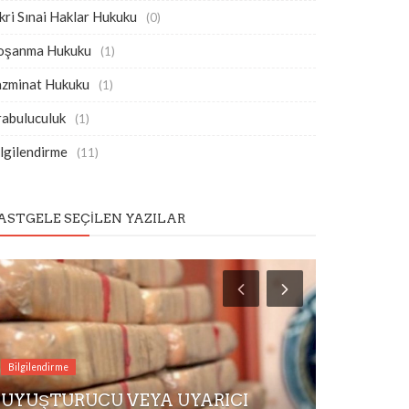
kri Sınai Haklar Hukuku
(0)
oşanma Hukuku
(1)
azminat Hukuku
(1)
rabuluculuk
(1)
lgilendirme
(11)
ASTGELE SEÇILEN YAZILAR
Bilgilendirme
UYUŞTURUCU VEYA UYARICI