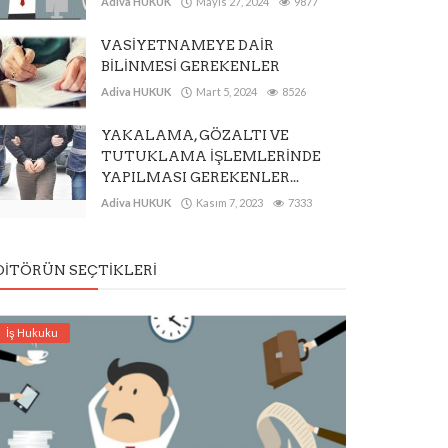
Adiva HUKUK
Mayıs 27, 2024
9877
VASİYETNAMEYE DAİR
BİLİNMESİ GEREKENLER
Adiva HUKUK
Mart 5, 2024
8526
YAKALAMA, GÖZALTI VE
TUTUKLAMA İŞLEMLERİNDE
YAPILMASI GEREKENLER...
Adiva HUKUK
Kasım 7, 2023
7333
DITÖRÜN SEÇTIKLERI
İş Hukuku