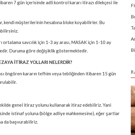
ibaren 7 gün içerisinde adli kontrol kararı itirazı dilekçesi ile
Fi
B
, kendi müşterilerinin hesabına bloke koyabilirler. Bu
T
ilirsiniz.
A
rı ortalama savcılık için 1-3 ay arası, MASAK için 1-10 ay
Bi
tedir. Duruma göre değişiklik göstermektedir.
EZAYA İTİRAZ YOLLARI NELERDİR?
R
ezası öngören kararın tefhim veya tebliğinden itibaren 15 gün
rulabilir.
kilde genel itiraz yolunu kullanarak itiraz edebiliriz. Yani
isinde istinaf yoluna (bölge adliye mahkemesine), eğer şartlar
na da başvurabiliriz.
İdare Hukuku
İDAREYE KARŞI TAM YARGI