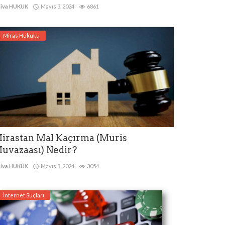
iva HUKUK
Mayıs 3, 2024
6861
Miras Hukuku
irastan Mal Kaçırma (Muris
uvazaası) Nedir?
iva HUKUK
Mayıs 3, 2024
3054
İnternet Suçları