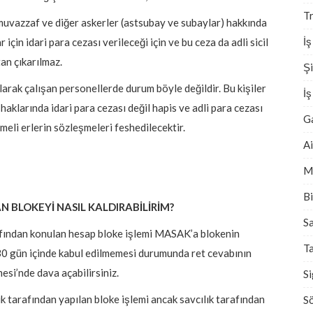
Tr
vazzaf ve diğer askerler (astsubay ve subaylar) hakkında
İş
için idari para cezası verileceği için ve bu ceza da adli sicil
an çıkarılmaz.
Şi
ak çalışan personellerde durum böyle değildir. Bu kişiler
İ
klarında idari para cezası değil hapis ve adli para cezası
G
eşmeli erlerin sözleşmeleri feshedilecektir.
A
M
Bi
 BLOKEYİ NASIL KALDIRABİLİRİM?
Sa
fından konulan hesap bloke işlemi MASAK’a blokenin
T
zın 30 gün içinde kabul edilmemesi durumunda ret cevabının
si’nde dava açabilirsiniz.
S
ık tarafından yapılan bloke işlemi ancak savcılık tarafından
S