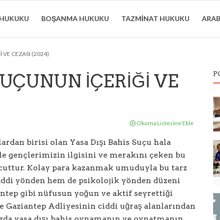
 HUKUKU
BOŞANMA HUKUKU
TAZMINAT HUKUKU
ARA
 VE CEZASI (2024)
P
SUÇUNUN İÇERİĞİ VE
Okuma Listesine Ekle
ardan birisi olan Yasa Dışı Bahis Suçu hala
e gençlerimizin ilgisini ve merakını çeken bu
vcuttur. Kolay para kazanmak umuduyla bu tarz
addi yönden hem de psikolojik yönden düzeni
tep gibi nüfusun yoğun ve aktif seyrettiği
e Gaziantep Adliyesinin ciddi uğraş alanlarından
ızda yasa dışı bahis oynamanın ve oynatmanın