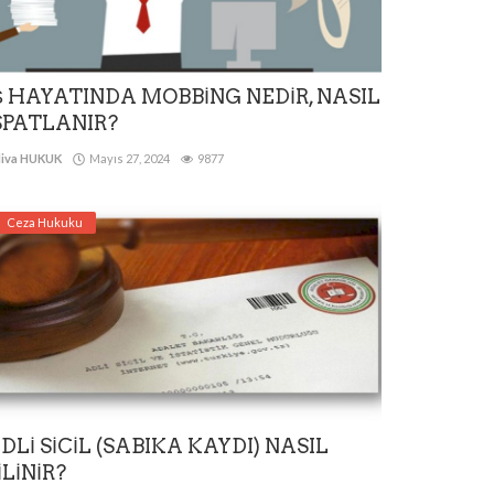
Ş HAYATINDA MOBBİNG NEDİR, NASIL
SPATLANIR?
iva HUKUK
Mayıs 27, 2024
9877
Ceza Hukuku
DLİ SİCİL (SABIKA KAYDI) NASIL
İLİNİR?