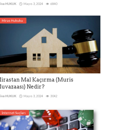
iva HUKUK
Mayıs 3, 2024
6840
Miras Hukuku
irastan Mal Kaçırma (Muris
uvazaası) Nedir?
iva HUKUK
Mayıs 3, 2024
3042
İnternet Suçları