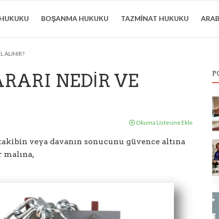
 HUKUKU
BOŞANMA HUKUKU
TAZMINAT HUKUKU
ARA
L ALINIR?
P
ARARI NEDİR VE
Okuma Listesine Ekle
 takibin veya davanın sonucunu güvence altına
r malına,