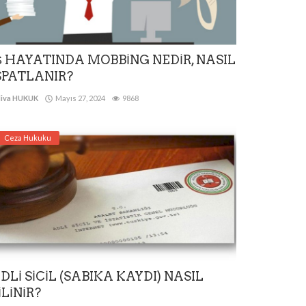
Ş HAYATINDA MOBBİNG NEDİR, NASIL
SPATLANIR?
iva HUKUK
Mayıs 27, 2024
9868
Ceza Hukuku
DLİ SİCİL (SABIKA KAYDI) NASIL
İLİNİR?