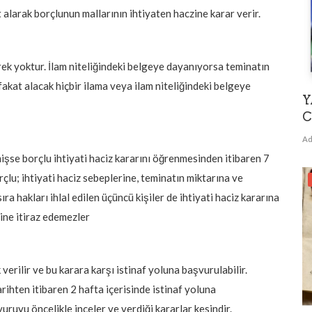
 alarak borçlunun mallarının ihtiyaten haczine karar verir.
k yoktur. İlam niteliğindeki belgeye dayanıyorsa teminatın
 fakat alacak hiçbir ilama veya ilam niteliğindeki belgeye
Y
C
Ad
mişse borçlu ihtiyati haciz kararını öğrenmesinden
itibaren 7
çlu; ihtiyati haciz sebeplerine, teminatın miktarına ve
ra hakları ihlal edilen üçüncü kişiler de ihtiyati haciz kararına
sine itiraz edemezler
verilir ve bu karara karşı istinaf yoluna başvurulabilir.
tarihten itibaren 2 hafta içerisinde istinaf yoluna
uyu öncelikle inceler ve verdiği kararlar kesindir.