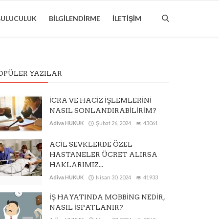
BULUCULUK
BILGILENDIRME
İLETIŞIM
OPÜLER YAZILAR
İCRA VE HACİZ İŞLEMLERİNİ
NASIL SONLANDIRABİLİRİM?
Adiva HUKUK
Şubat 26, 2024
43061
ACİL SEVKLERDE ÖZEL
HASTANELER ÜCRET ALIRSA
HAKLARIMIZ...
Adiva HUKUK
Nisan 30, 2024
41933
İŞ HAYATINDA MOBBİNG NEDİR,
NASIL İSPATLANIR?