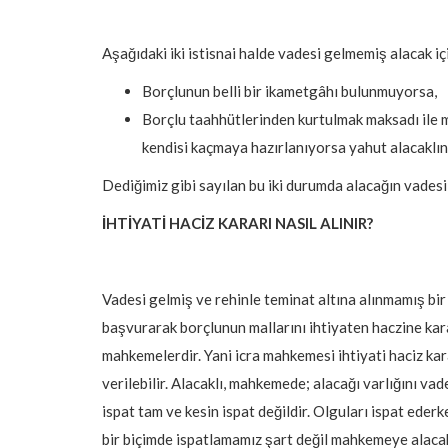
Aşağıdaki iki istisnai halde vadesi gelmemiş alacak için
Borçlunun belli bir ikametgâhı bulunmuyorsa,
Borçlu taahhütlerinden kurtulmak maksadı ile 
kendisi kaçmaya hazırlanıyorsa yahut alacaklını
Dediğimiz gibi sayılan bu iki durumda alacağın vadesi g
İHTİYATİ HACİZ KARARI NASIL ALINIR?
Vadesi gelmiş ve rehinle teminat altına alınmamış bir
başvurarak borçlunun mallarını ihtiyaten haczine kar
mahkemelerdir. Yani icra mahkemesi ihtiyati haciz ka
verilebilir. Alacaklı, mahkemede; alacağı varlığını vad
ispat tam ve kesin ispat değildir. Olguları ispat ederk
bir biçimde ispatlamamız şart değil mahkemeye alacak