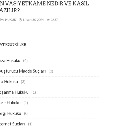
N VASİYETNAME NEDİR VE NASIL
AZILIR?
iva HUKUK
Nisan 30, 2024
3637
ATEGORILER
eza Hukuku
(4)
yuşturucu Madde Suçları
(0)
ra Hukuku
(3)
oşanma Hukuku
(1)
dare Hukuku
(1)
ergi Hukuku
(0)
ternet Suçları
(1)