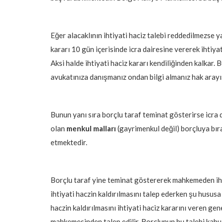
Eğer alacaklının ihtiyati haciz talebi reddedilmezse y
kararı 10 gün içerisinde icra dairesine vererek ihti
Aksi halde ihtiyati haciz kararı kendiliğinden kalkar
avukatınıza danışmanız ondan bilgi almanız hak arayış
Bunun yanı sıra borçlu taraf teminat gösterirse icra 
olan
menkul malları
(gayrimenkul değil) borçluya bıra
etmektedir.
Borçlu taraf yine teminat göstererek mahkemeden ihtiy
ihtiyati haczin kaldırılmasını talep ederken şu husus
haczin kaldırılmasını ihtiyati haciz kararını veren g
mahkemesinden talep edilir. Borçlunun bu talebi kabul 