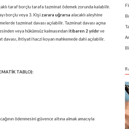
Fi
aklı taraf borçlu tarafa tazminat ödemek zorunda kalabilir.
ayı borçlu veya 3. Kişi
zarara uğrarsa
alacaklı aleyhine
B
melerde tazminat davası açılabilir. Tazminat davası açma
T
eşmesinden veya hükümsüz kalmasından
itibaren 2 yıldır
ve
A
t davası, ihtiyati haczi koyan mahkemede dahi açılabilir.
Bi
R
ŞEMATİK TABLO):
lacağının ödenmesini güvence altına almak amacıyla
Bilgilendirme