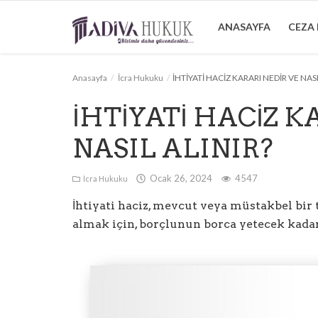
ANASAYFA
CEZA
Anasayfa
İcra Hukuku
İHTİYATİ HACİZ KARARI NEDİR VE NASI
Anasayfa
İHTİYATİ HACİZ K
Ceza Hukuku
NASIL ALINIR?
Boşanma Hukuku
Ocak 26, 2024
4547
İcra Hukuku
Tazminat Hukuku
İhtiyati haciz, mevcut veya müstakbel bir
Arabuluculuk
almak için, borçlunun borca yetecek kada
Bilgilendirme
İletişim