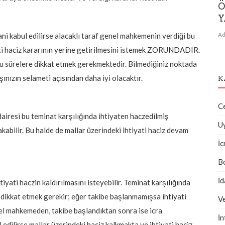
Ö
Y
Ad
ani kabul edilirse alacaklı taraf genel mahkemenin verdiği bu
yati haciz kararının yerine getirilmesini istemek ZORUNDADIR.
. Bu sürelere dikkat etmek gerekmektedir. Bilmediğiniz noktada
ınızın selameti açısından daha iyi olacaktır.
K
C
dairesi bu teminat karşılığında ihtiyaten haczedilmiş
U
kabilir. Bu halde de mallar üzerindeki ihtiyati haciz devam
İc
B
İ
ati haczin kaldırılmasını isteyebilir. Teminat karşılığında
a dikkat etmek gerekir; eğer takibe başlanmamışsa ihtiyati
V
enel mahkemeden, takibe başlandıktan sonra ise icra
İn
edilirse mallar üzerindeki haciz kalkmakta ve ihtiyati haciz