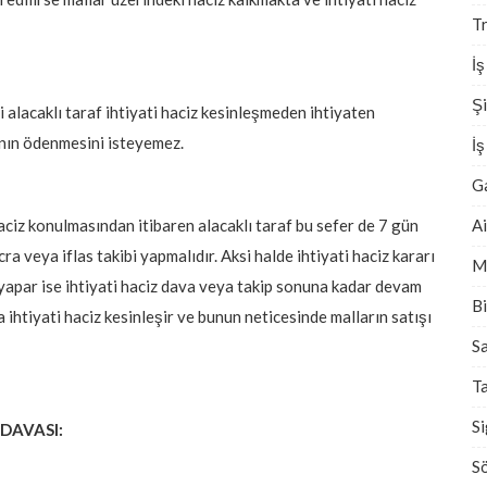
Tr
İş
Şi
ani alacaklı taraf ihtiyati haciz kesinleşmeden ihtiyaten
ının ödenmesini isteyemez.
İ
G
A
haciz konulmasından itibaren alacaklı taraf bu sefer de 7 gün
ra veya iflas takibi yapmalıdır.
Aksi halde ihtiyati haciz kararı
M
 yapar ise ihtiyati haciz dava veya takip sonuna kadar devam
Bi
 ihtiyati haciz kesinleşir ve bunun neticesinde
malların satışı
Sa
T
S
DAVASI:
S