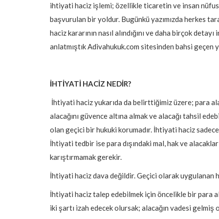
ihtiyati haciz işlemi; özellikle ticaretin ve insan nü
başvurulan bir yoldur. Bugünkü yazımızda herkes tara
haciz kararının nasıl alındığını ve daha birçok detayı 
anlatmıştık Adivahukuk.com sitesinden bahsi geçen ya
İHTİYATİ HACİZ NEDİR?
İhtiyati haciz yukarıda da belirttiğimiz üzere; para ala
alacağını güvence altına almak ve alacağı tahsil edeb
olan geçici bir hukuki korumadır. İ
htiyati haciz sadece
İhtiyati tedbir ise para dışındaki mal, hak ve alacaklar 
karıştırmamak gerekir.
İhtiyati haciz dava değildir. Geçici olarak uygulanan
İhtiyati haciz talep edebilmek için öncelikle bir para a
iki şartı izah edecek olursak; alacağın vadesi gelmiş o