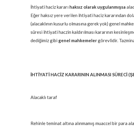
İhtiyati haciz kararı
haksız olarak uygulanmışsa
alac
Eğer haksız yere verilen ihtiyati haciz kararından dol
(alacaklının kusurlu olmasına gerek yok) genel mahke
süresi ihtiyati haczin kaldırılması kararının kesinl
dediğimiz gibi
genel mahkemeler
görevlidir. Tazmina
İHTİYATİ HACİZ KARARININ ALINMASI SÜRECİ (
Alacaklı taraf
Rehinle teminat altına alınmamış muaccel bir para a
İcra Hukuku