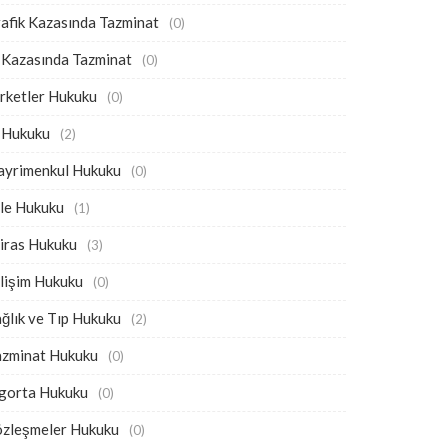
afik Kazasında Tazminat
(0)
 Kazasında Tazminat
(0)
rketler Hukuku
(0)
ş Hukuku
(2)
ayrimenkul Hukuku
(0)
ile Hukuku
(1)
iras Hukuku
(3)
lişim Hukuku
(0)
ğlık ve Tıp Hukuku
(2)
azminat Hukuku
(0)
igorta Hukuku
(0)
özleşmeler Hukuku
(0)