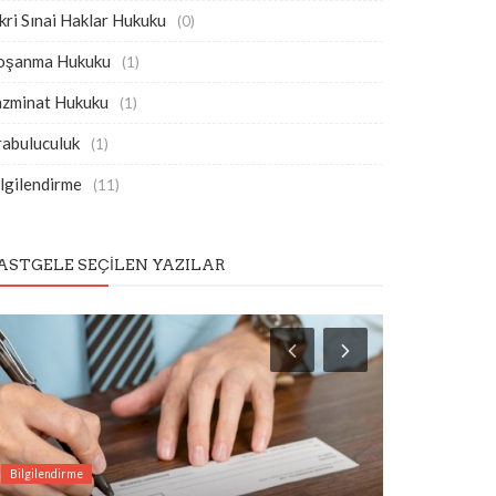
kri Sınai Haklar Hukuku
(0)
oşanma Hukuku
(1)
azminat Hukuku
(1)
rabuluculuk
(1)
lgilendirme
(11)
ASTGELE SEÇILEN YAZILAR
Bilgilendirme
Bilgilendirme