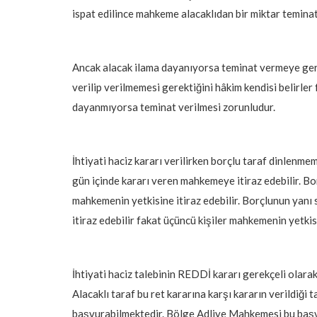
ispat edilince mahkeme alacaklıdan bir miktar teminat
Ancak alacak ilama dayanıyorsa teminat vermeye gere
verilip verilmemesi gerektiğini hâkim kendisi belirler
dayanmıyorsa teminat verilmesi zorunludur.
İhtiyati haciz kararı verilirken borçlu taraf dinlenme
gün içinde kararı veren mahkemeye itiraz edebilir. Bor
mahkemenin yetkisine itiraz edebilir. Borçlunun yanı sı
itiraz edebilir fakat üçüncü kişiler mahkemenin yetki
İhtiyati haciz talebinin REDDİ kararı gerekçeli olarak 
Alacaklı taraf bu ret kararına karşı kararın verildiği 
başvurabilmektedir. Bölge Adliye Mahkemesi bu başvur