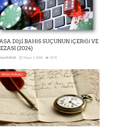
ASA DIŞI BAHİS SUÇUNUN İÇERİĞİ VE
EZASI (2024)
iva HUKUK
Mayıs 3, 2024
5155
Miras Hukuku