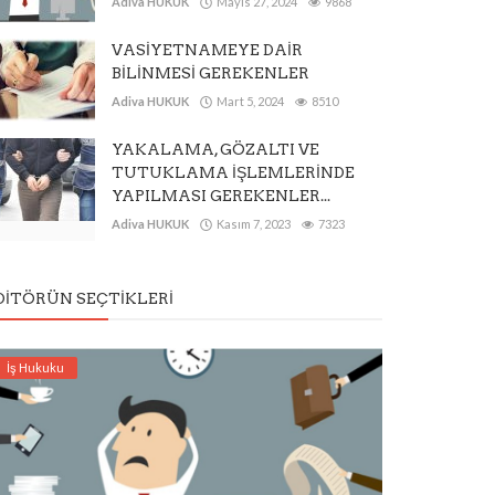
Adiva HUKUK
Mayıs 27, 2024
9868
VASİYETNAMEYE DAİR
BİLİNMESİ GEREKENLER
Adiva HUKUK
Mart 5, 2024
8510
YAKALAMA, GÖZALTI VE
TUTUKLAMA İŞLEMLERİNDE
YAPILMASI GEREKENLER...
Adiva HUKUK
Kasım 7, 2023
7323
DITÖRÜN SEÇTIKLERI
İş Hukuku