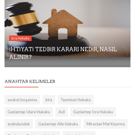
İcra Hukuku
İHTİYATİ TEDBİR KARARI NEDİR, NASIL
ALINIR?
ANAHTAR KELIMELER
avukat boşanma
kira
Tazminat Hukuku
Gaziantep İdare Hukuku
Acil
Gaziantep İcra Hukuku
arabuluculuk
Gaziantep Aile Hukuku
Mirastan Mal Kaçırma