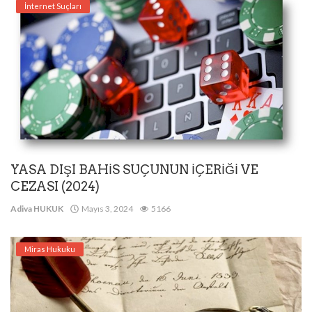
İnternet Suçları
YASA DIŞI BAHİS SUÇUNUN İÇERİĞİ VE
CEZASI (2024)
Adiva HUKUK
Mayıs 3, 2024
5166
Miras Hukuku