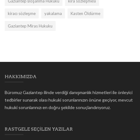
Gaziantep Boşanma Hukuku
kira sözleşmesi
kiracı sözleşme
yakalama
Kasten Öldürme
Gaziantep Miras Hukuku
HAKKIMIZDA
Büromuz Gaziantep ilinde verdiği danışmanlık hizmetleri ile önleyici
tedbirler sunarak olası hukuki sorunlarınızın önüne geçiyor, mevcut
hukuki sorunlarınızı en doğru şekilde sonuçlandırıyoruz.
RASTGELE SEÇILEN YAZILAR