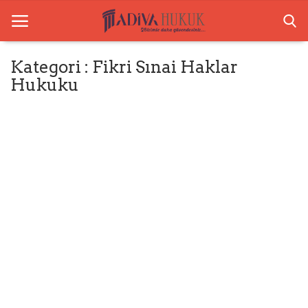
Kategori : Fikri Sınai Haklar
Hukuku
Anasayfa
Ceza Hukuku
Boşanma Hukuku
Tazminat Hukuku
Arabuluculuk
Bilgilendirme
İletişim