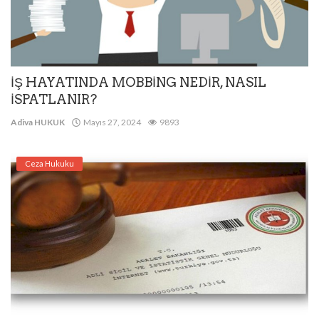
İŞ HAYATINDA MOBBİNG NEDİR, NASIL
İSPATLANIR?
Adiva HUKUK
Mayıs 27, 2024
9893
Ceza Hukuku