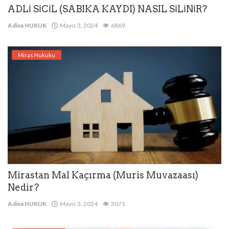
ADLİ SİCİL (SABIKA KAYDI) NASIL SİLİNİR?
Adiva HUKUK
Mayıs 3, 2024
6869
Miras Hukuku
Mirastan Mal Kaçırma (Muris Muvazaası)
Nedir?
Adiva HUKUK
Mayıs 3, 2024
3071