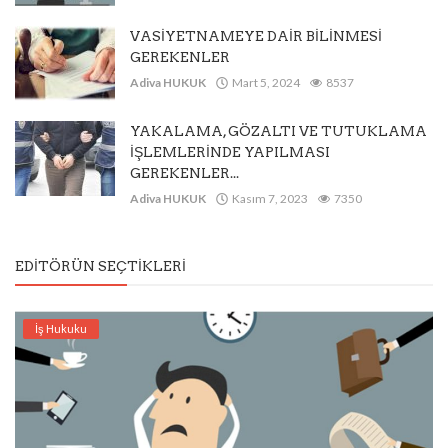
VASİYETNAMEYE DAİR BİLİNMESİ
GEREKENLER
Adiva HUKUK
Mart 5, 2024
8537
YAKALAMA, GÖZALTI VE TUTUKLAMA
İŞLEMLERİNDE YAPILMASI
GEREKENLER...
Adiva HUKUK
Kasım 7, 2023
7350
EDITÖRÜN SEÇTIKLERI
İş Hukuku