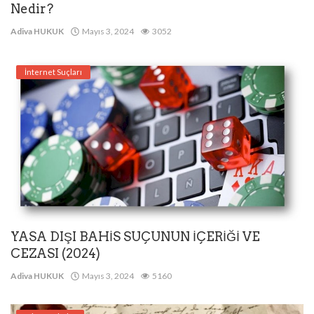
Nedir?
Adiva HUKUK
Mayıs 3, 2024
3052
İnternet Suçları
YASA DIŞI BAHİS SUÇUNUN İÇERİĞİ VE
CEZASI (2024)
Adiva HUKUK
Mayıs 3, 2024
5160