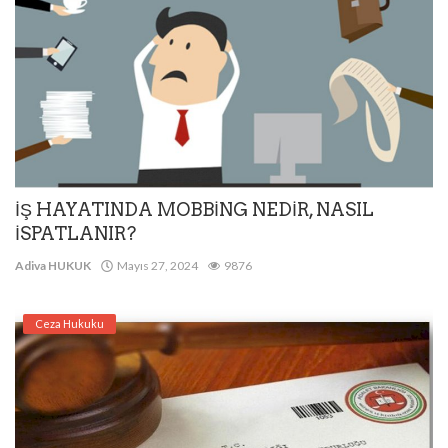
İŞ HAYATINDA MOBBİNG NEDİR, NASIL
İSPATLANIR?
Adiva HUKUK
Mayıs 27, 2024
9876
Ceza Hukuku