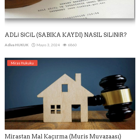
ADLİ SİCİL (SABIKA KAYDI) NASIL SİLİNİR?
Adiva HUKUK
Mayıs 3, 2024
6860
Miras Hukuku
Mirastan Mal Kaçırma (Muris Muvazaası)