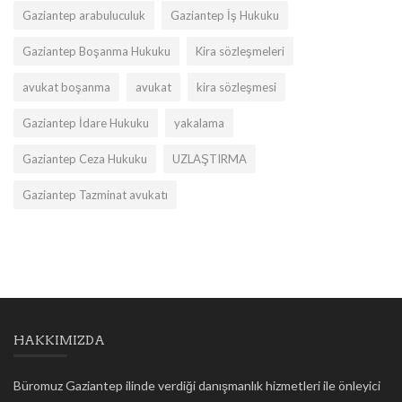
Gaziantep arabuluculuk
Gaziantep İş Hukuku
Gaziantep Boşanma Hukuku
Kira sözleşmeleri
avukat boşanma
avukat
kira sözleşmesi
Gaziantep İdare Hukuku
yakalama
Gaziantep Ceza Hukuku
UZLAŞTIRMA
Gaziantep Tazminat avukatı
HAKKIMIZDA
Büromuz Gaziantep ilinde verdiği danışmanlık hizmetleri ile önleyici