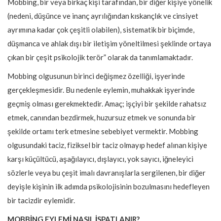
Mobbing, bir veya birkaç kişi tarafından, bir diğer kişiye yönelik
(nedeni, düşünce ve inanç ayrılığından kıskançlık ve cinsiyet
ayrımına kadar çok çeşitli olabilen), sistematik bir biçimde,
düşmanca ve ahlak dışı bir iletişim yöneltilmesi şeklinde ortaya
çıkan bir çeşit psikolojik terör” olarak da tanımlamaktadır.
Mobbing olgusunun birinci değişmez özelliği, işyerinde
gerçekleşmesidir. Bu nedenle eylemin, muhakkak işyerinde
geçmiş olması gerekmektedir. Amaç; işçiyi bir şekilde rahatsız
etmek, canından bezdirmek, huzursuz etmek ve sonunda bir
şekilde ortamı terk etmesine sebebiyet vermektir. Mobbing
olgusundaki taciz, fiziksel bir taciz olmayıp hedef alınan kişiye
karşı küçültücü, aşağılayıcı, dışlayıcı, yok sayıcı, iğneleyici
sözlerle veya bu çeşit imalı davranışlarla sergilenen, bir diğer
deyişle kişinin ilk adımda psikolojisinin bozulmasını hedefleyen
bir tacizdir eylemidir.
MOBBİNG EYLEMİ NASIL İSPATLANIR?