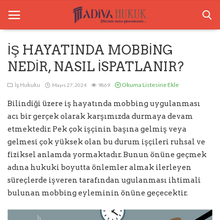
İŞ HAYATINDA MOBBİNG
NEDİR, NASIL İSPATLANIR?
Anasayfa
Okuma Listesine Ekle
İş Hukuku
Mayıs 27, 2024
9869
Ceza Hukuku
Bilindiği üzere iş hayatında mobbing uygulanması
Boşanma Hukuku
acı bir gerçek olarak karşımızda durmaya devam
etmektedir. Pek çok işçinin başına gelmiş veya
Tazminat Hukuku
gelmesi çok yüksek olan bu durum işçileri ruhsal ve
Arabuluculuk
fiziksel anlamda yormaktadır. Bunun önüne geçmek
adına hukuki boyutta önlemler almak ilerleyen
Bilgilendirme
süreçlerde işveren tarafından ugulanması ihtimali
İletişim
bulunan mobbing eyleminin önüne geçecektir.