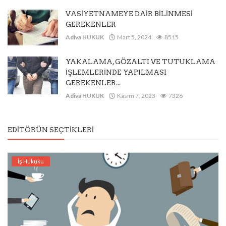
VASİYETNAMEYE DAİR BİLİNMESİ
GEREKENLER
Adiva HUKUK
Mart 5, 2024
8515
YAKALAMA, GÖZALTI VE TUTUKLAMA
İŞLEMLERİNDE YAPILMASI
GEREKENLER...
Adiva HUKUK
Kasım 7, 2023
7326
EDITÖRÜN SEÇTIKLERI
İş Hukuku