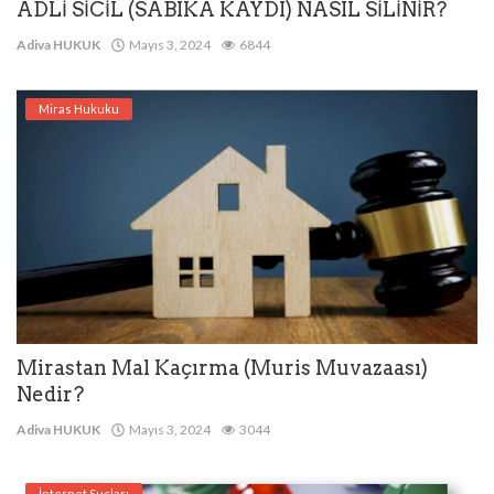
ADLİ SİCİL (SABIKA KAYDI) NASIL SİLİNİR?
Adiva HUKUK
Mayıs 3, 2024
6844
Miras Hukuku
Mirastan Mal Kaçırma (Muris Muvazaası)
Nedir?
Adiva HUKUK
Mayıs 3, 2024
3044
İnternet Suçları