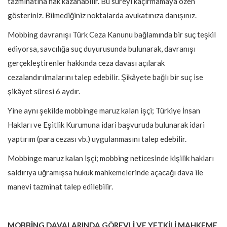
tazminatına hak kazanabilir. Bu süreyi kaçırmamaya özen
gösteriniz. Bilmediğiniz noktalarda avukatınıza danışınız.
Mobbing davranışı Türk Ceza Kanunu bağlamında bir suç teşkil
ediyorsa, savcılığa suç duyurusunda bulunarak, davranışı
gerçekleştirenler hakkında ceza davası açılarak
cezalandırılmalarını talep edebilir. Şikâyete bağlı bir suç ise
şikâyet süresi 6 aydır.
Yine aynı şekilde mobbinge maruz kalan işçi; Türkiye İnsan
Hakları ve Eşitlik Kurumuna idari başvuruda bulunarak idari
yaptırım (para cezası vb.) uygulanmasını talep edebilir.
Mobbinge maruz kalan işçi; mobbing neticesinde kişilik hakları
saldırıya uğramışsa hukuk mahkemelerinde açacağı dava ile
manevi tazminat talep edilebilir.
MOBBİNG DAVALARINDA GÖREVLİ VE YETKİLİ MAHKEME