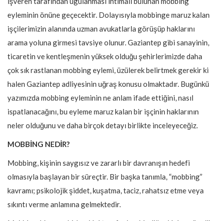
işveren tarafından ugulanması ihtimali bulunan mobbing
eyleminin önüne geçecektir. Dolayısıyla mobbinge maruz kalan
işçilerimizin alanında uzman avukatlarla görüşüp haklarını
arama yoluna girmesi tavsiye olunur. Gaziantep gibi sanayinin,
ticaretin ve kentleşmenin yüksek olduğu şehirlerimizde daha
çok sık rastlanan mobbing eylemi, üzülerek belirtmek gerekir ki
halen Gaziantep adliyesinin uğraş konusu olmaktadır. Bugünkü
yazımızda mobbing eyleminin ne anlam ifade ettiğini, nasıl
ispatlanacağını, bu eyleme maruz kalan bir işçinin haklarının
neler olduğunu ve daha birçok detayı birlikte inceleyeceğiz.
MOBBİNG NEDİR?
Mobbing, kişinin saygısız ve zararlı bir davranışın hedefi
olmasıyla başlayan bir süreçtir. Bir başka tanımla, “mobbing”
kavramı; psikolojik şiddet, kuşatma, taciz, rahatsız etme veya
sıkıntı verme anlamına gelmektedir.