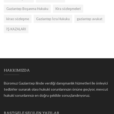
Gaziantep Boşanma Hukuku
Kira sözleşmeleri
kiracı sözleşme
Gaziantep İcra Hukuku
gaziantep avukat
İŞ KAZALARI
HAKKIMIZDA
Büromuz Gaziantep ilinde verdiği danışmanlık hizmetleri ile önleyici
tedbirler sunarak olası hukuki sorunlarınızın önüne geçiyor, mevcut
hukuki sorunlarınızı en doğru şekilde sonuçlandırıyoruz.
RASTGELE SEÇILEN YAZILAR