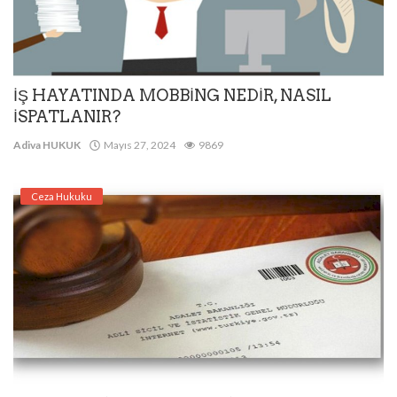
İŞ HAYATINDA MOBBİNG NEDİR, NASIL
İSPATLANIR?
Adiva HUKUK
Mayıs 27, 2024
9869
Ceza Hukuku