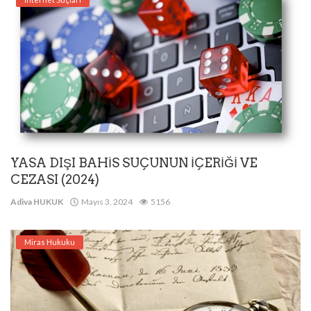
YASA DIŞI BAHİS SUÇUNUN İÇERİĞİ VE
CEZASI (2024)
Adiva HUKUK
Mayıs 3, 2024
5156
Miras Hukuku