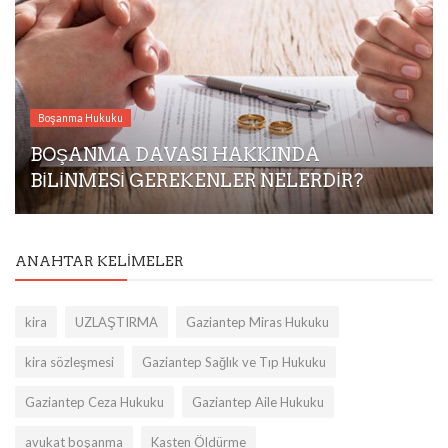
Boşanma Hukuku
BOŞANMA DAVASI HAKKINDA
BİLİNMESİ GEREKENLER NELERDİR?
ANAHTAR KELIMELER
kira
UZLAŞTIRMA
Gaziantep Miras Hukuku
kira sözleşmesi
Gaziantep Sağlık ve Tıp Hukuku
Gaziantep Ceza Hukuku
Gaziantep Aile Hukuku
avukat boşanma
Kasten Öldürme